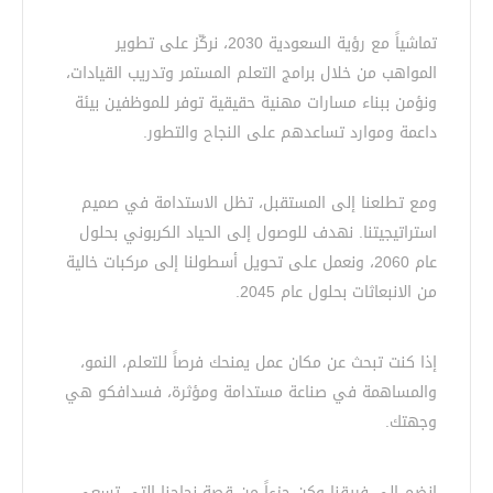
تماشياً مع رؤية السعودية 2030، نركّز على تطوير
المواهب من خلال برامج التعلم المستمر وتدريب القيادات،
ونؤمن ببناء مسارات مهنية حقيقية توفر للموظفين بيئة
داعمة وموارد تساعدهم على النجاح والتطور.
ومع تطلعنا إلى المستقبل، تظل الاستدامة في صميم
استراتيجيتنا. نهدف للوصول إلى الحياد الكربوني بحلول
عام 2060، ونعمل على تحويل أسطولنا إلى مركبات خالية
من الانبعاثات بحلول عام 2045.
إذا كنت تبحث عن مكان عمل يمنحك فرصاً للتعلم، النمو،
والمساهمة في صناعة مستدامة ومؤثرة، فسدافكو هي
وجهتك.
انضم إلى فريقنا وكن جزءاً من قصة نجاحنا التي تسعى